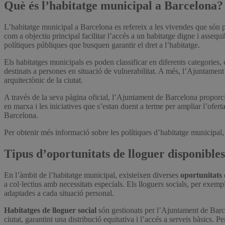
Què és l’habitatge municipal a Barcelona?
L’habitatge municipal a Barcelona es refereix a les vivendes que són propietat de l’Ajuntament de Barcelona i que estan destinades a cobrir les necessitats habitacionals de la ciutadania. Aquest tipus d’habitatge té
com a objectiu principal facilitar l’accés a un habitatge digne i asseq
polítiques públiques que busquen garantir el dret a l’habitatge.
Els habitatges municipals es poden classificar en diferents categories, 
destinats a persones en situació de vulnerabilitat. A més, l’Ajuntament
arquitectònic de la ciutat.
A través de la seva pàgina oficial, l’Ajuntament de Barcelona proporcio
en marxa i les iniciatives que s’estan duent a terme per ampliar l’ofert
Barcelona.
Per obtenir més informació sobre les polítiques d’habitatge municipal,
Tipus d’oportunitats de lloguer disponible
En l’àmbit de l’habitatge municipal, existeixen diverses
oportunitats 
a col·lectius amb necessitats especials. Els lloguers socials, per exem
adaptades a cada situació personal.
Habitatges de lloguer social
són gestionats per l’Ajuntament de Barcel
ciutat, garantint una distribució equitativa i l’accés a serveis bàsics.