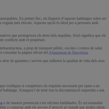
ssequibles. En primer lloc, els lloguers d’aquests habitatges solen ser
cada vegada més elevats. Aquesta opció és ideal per a persones amb
matives que protegeixen els drets dels inquilins. Això significa que els
de conflicte amb el propietari.
fraestructura, a prop de transport públic, escoles i centres de salut.
t consultar la pàgina oficial del
Ajuntament de Barcelona
.
èrie de garanties i serveis que milloren la qualitat de vida dels seus
que verifiquis si compleixes els requisits necessaris per optar a un
t d’habitatge. Assegura’t de tenir tota la documentació requerida a mà,
na
o de manera presencial a les oficines habilitades. És recomanable
ubtis a contactar amb els serveis d’atenció al ciutadà que poden oferir-