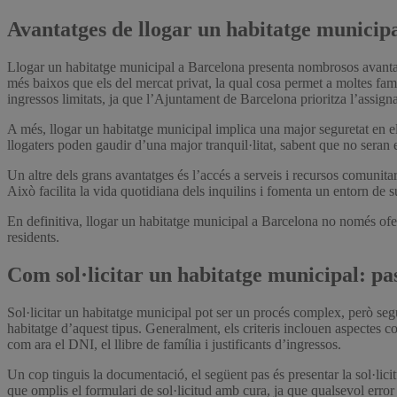
Avantatges de llogar un habitatge municip
Llogar un habitatge municipal a Barcelona presenta nombrosos avantatge
més baixos que els del mercat privat, la qual cosa permet a moltes fam
ingressos limitats, ja que l’Ajuntament de Barcelona prioritza l’assign
A més, llogar un habitatge municipal implica una major seguretat en el 
llogaters poden gaudir d’una major tranquil·litat, sabent que no seran e
Un altre dels grans avantatges és l’accés a serveis i recursos comunitar
Això facilita la vida quotidiana dels inquilins i fomenta un entorn de 
En definitiva, llogar un habitatge municipal a Barcelona no només ofer
residents.
Com sol·licitar un habitatge municipal: pas
Sol·licitar un habitatge municipal pot ser un procés complex, però segui
habitatge d’aquest tipus. Generalment, els criteris inclouen aspectes c
com ara el DNI, el llibre de família i justificants d’ingressos.
Un cop tinguis la documentació, el següent pas és presentar la sol·lici
que omplis el formulari de sol·licitud amb cura, ja que qualsevol error