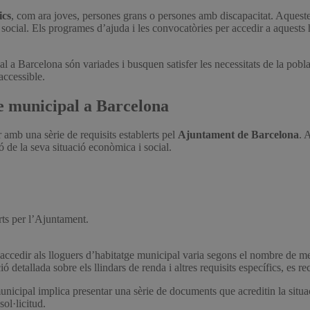
ics
, com ara joves, persones grans o persones amb discapacitat. Aquestes 
ió social. Els programes d’ajuda i les convocatòries per accedir a aquests 
l a Barcelona són variades i busquen satisfer les necessitats de la poblac
accessible.
ge municipal a Barcelona
 amb una sèrie de requisits establerts pel
Ajuntament de Barcelona
. 
ó de la seva situació econòmica i social.
rts per l’Ajuntament.
accedir als lloguers d’habitatge municipal varia segons el nombre de me
detallada sobre els llindars de renda i altres requisits específics, es r
unicipal implica presentar una sèrie de documents que acreditin la situa
sol·licitud.