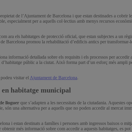
uible, especialment per a aquells col·lectius amb menys recursos econòmic
com ara els habitatges de protecció oficial, que estan subjectes a un règi
 de Barcelona promou la rehabilitació d’edificis antics per transformar-lo
na informació detallada sobre els requisits i els processos per accedir 
a d’habitatge públic a la ciutat. Això forma part d’un esforç més ampli pe
 podeu visitar el
Ajuntament de Barcelona
.
s en habitatge municipal
de lloguer
que s’adapten a les necessitats de la ciutadania. Aquestes opo
ple, són una alternativa per a aquells que no poden accedir al mercat im
ona i estan destinats a famílies i persones amb ingressos baixos o mitja
 Per obtenir més informació sobre com accedir a aquests habitatges, es pot 