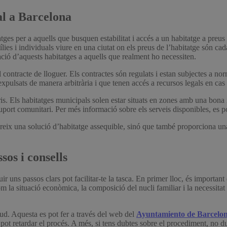
al a Barcelona
s per a aquells que busquen estabilitat i accés a un habitatge a preus a
ílies i individuals viure en una ciutat on els preus de l’habitatge són 
ació d’aquests habitatges a aquells que realment ho necessiten.
contracte de lloguer. Els contractes són regulats i estan subjectes a nor
xpulsats de manera arbitrària i que tenen accés a recursos legals en cas 
is. Els habitatges municipals solen estar situats en zones amb una bona in
suport comunitari. Per més informació sobre els serveis disponibles, es po
eix una solució d’habitatge assequible, sinó que també proporciona una s
sos i consells
r uns passos clars pot facilitar-te la tasca. En primer lloc, és important 
om la situació econòmica, la composició del nucli familiar i la necessita
tud. Aquesta es pot fer a través del web del
Ayuntamiento de Barcelo
 pot retardar el procés. A més, si tens dubtes sobre el procediment, no d