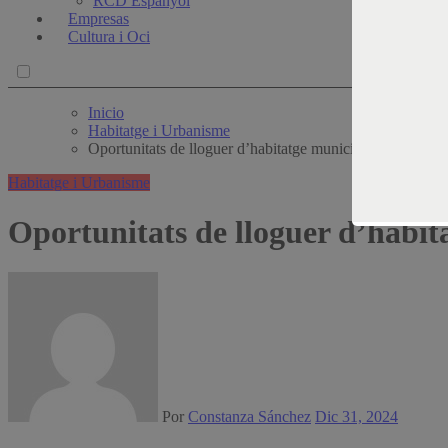
RCD Espanyol
Empresas
Cultura i Oci
Inicio
Habitatge i Urbanisme
Oportunitats de lloguer d’habitatge municipal a Barcelon
Habitatge i Urbanisme
Oportunitats de lloguer d’habit
Por
Constanza Sánchez
Dic 31, 2024