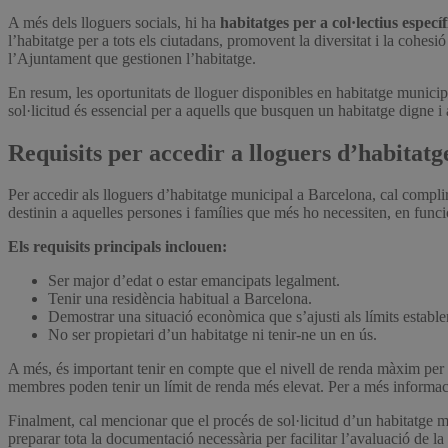
A més dels lloguers socials, hi ha
habitatges per a col·lectius específ
l’habitatge per a tots els ciutadans, promovent la diversitat i la cohes
l’Ajuntament que gestionen l’habitatge.
En resum, les oportunitats de lloguer disponibles en habitatge municipa
sol·licitud és essencial per a aquells que busquen un habitatge digne i 
Requisits per accedir a lloguers d’habitat
Per accedir als lloguers d’habitatge municipal a Barcelona, cal complir
destinin a aquelles persones i famílies que més ho necessiten, en funci
Els requisits principals inclouen:
Ser major d’edat o estar emancipats legalment.
Tenir una residència habitual a Barcelona.
Demostrar una situació econòmica que s’ajusti als límits estable
No ser propietari d’un habitatge ni tenir-ne un en ús.
A més, és important tenir en compte que el nivell de renda màxim per 
membres poden tenir un límit de renda més elevat. Per a més informació 
Finalment, cal mencionar que el procés de sol·licitud d’un habitatge m
preparar tota la documentació necessària per facilitar l’avaluació de la 