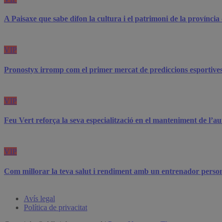
A Paisaxe que sabe difon la cultura i el patrimoni de la provínci
VIP
Pronostyx irromp com el primer mercat de prediccions esportives
VIP
Feu Vert reforça la seva especialització en el manteniment de l’
VIP
Com millorar la teva salut i rendiment amb un entrenador perso
Avís legal
Política de privacitat