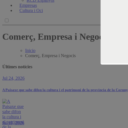
RCD Espanyol
Empresas
Cultura i Oci
Comerç, Empresa i Negocis
Inicio
Comerç, Empresa i Negocis
Últimes notícies
Jul 24, 2026
A Paisaxe que sabe difon la cultura i el patrimoni de la província de la Corun
Jul 11, 2026