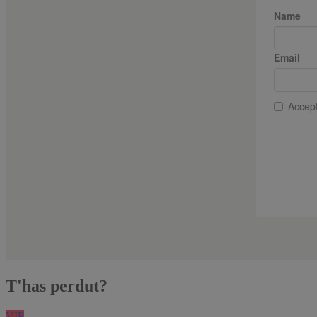
T'has perdut?
VIP