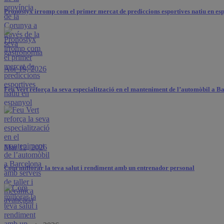
Pronostyx irromp com el primer mercat de prediccions esportives natiu en es
Abr 19, 2026
Feu Vert reforça la seva especialització en el manteniment de l’automòbil a 
Mar 12, 2026
Com millorar la teva salut i rendiment amb un entrenador personal