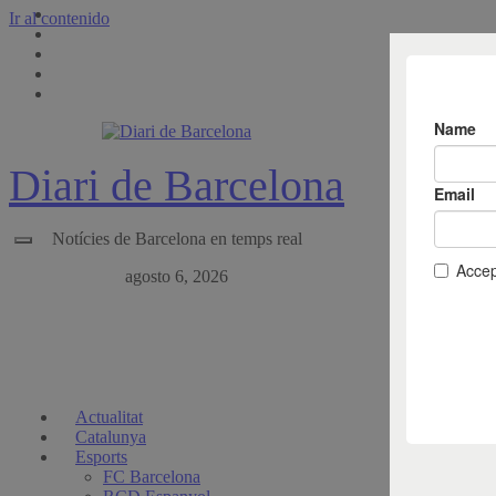
Ir al contenido
Diari de Barcelona
Notícies de Barcelona en temps real
agosto 6, 2026
Actualitat
Catalunya
Esports
FC Barcelona