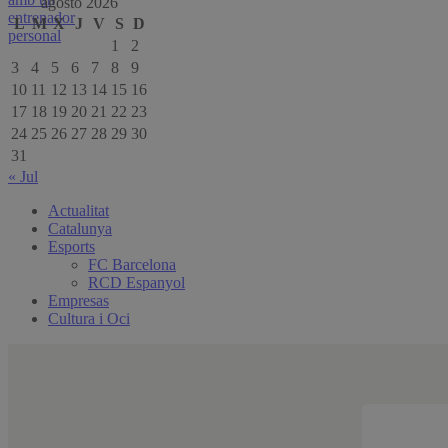
agosto 2026
L
M
X
J
V
S
D
1
2
3
4
5
6
7
8
9
10
11
12
13
14
15
16
17
18
19
20
21
22
23
24
25
26
27
28
29
30
31
« Jul
Actualitat
Catalunya
Esports
FC Barcelona
RCD Espanyol
Empresas
Cultura i Oci