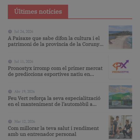
Últimes notícies
Jul 24, 2026
A Paisaxe que sabe difon la cultura i el
patrimoni de la província de la Corunya
a través de la seva gastronomia
Jul 11, 2026
Pronostyx irromp com el primer mercat
de prediccions esportives natiu en
espanyol
Abr 19, 2026
Feu Vert reforça la seva especialització
en el manteniment de l’automòbil a
Barcelona amb serveis de taller i
mecànica avançada
Mar 12, 2026
Com millorar la teva salut i rendiment
amb un entrenador personal