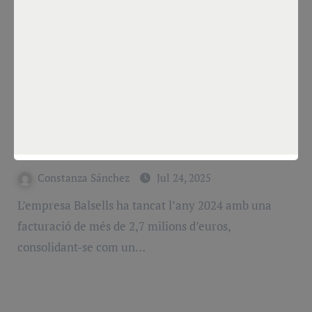
VIP
Balsells consolida el seu lideratge
immobiliari superant els 2,7 milions
d’euros de facturació
Constanza Sánchez
Jul 24, 2025
L’empresa Balsells ha tancat l’any 2024 amb una
facturació de més de 2,7 milions d’euros,
consolidant-se com un…