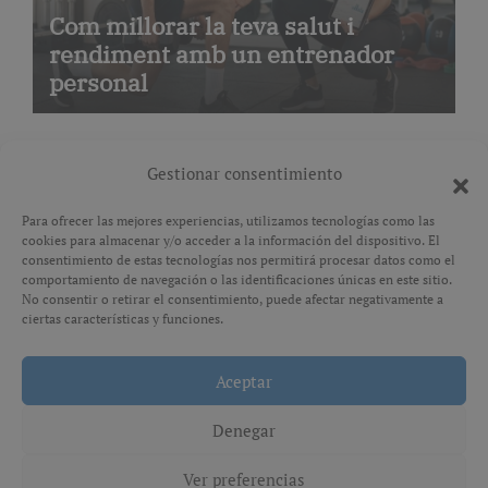
Com millorar la teva salut i
rendiment amb un entrenador
personal
Gestionar consentimiento
Para ofrecer las mejores experiencias, utilizamos tecnologías como las
cookies para almacenar y/o acceder a la información del dispositivo. El
Avís legal
consentimiento de estas tecnologías nos permitirá procesar datos como el
comportamiento de navegación o las identificaciones únicas en este sitio.
No consentir o retirar el consentimiento, puede afectar negativamente a
Política de privacitat
ciertas características y funciones.
Aceptar
Copyright © All rights reserved
|
Paper News
por
Themeansar
.
Denegar
Ver preferencias