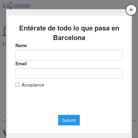
Ir al contenido
Diari de Barcelona
Diari de Barcelona
Notícies de Barcelona en temps real
agosto 6, 2026
Notícies de Barcelona en temps real
Actualitat
Catalunya
Esports
FC Barcelona
RCD Espanyol
Empresas
Cultura i Oci
VIP