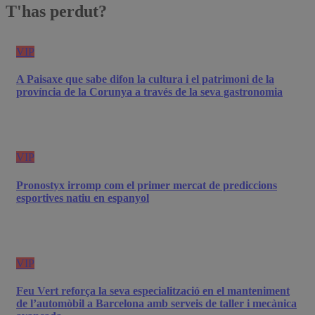
T'has perdut?
VIP
A Paisaxe que sabe difon la cultura i el patrimoni de la
província de la Corunya a través de la seva gastronomia
VIP
Pronostyx irromp com el primer mercat de prediccions
esportives natiu en espanyol
VIP
Feu Vert reforça la seva especialització en el manteniment
de l’automòbil a Barcelona amb serveis de taller i mecànica