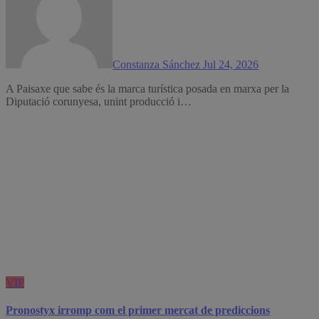
Constanza Sánchez
Jul 24, 2026
A Paisaxe que sabe és la marca turística posada en marxa per la
Diputació corunyesa, unint producció i…
VIP
Pronostyx irromp com el primer mercat de prediccions