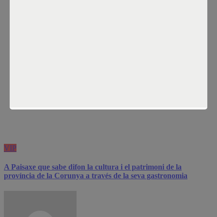
Inicio
VIP
VIP
A Paisaxe que sabe difon la cultura i el patrimoni de la
província de la Corunya a través de la seva gastronomia