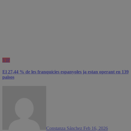
VIP
El 27,44 % de les franquícies espanyoles ja estan operant en 139
països
Constanza Sánchez
Feb 16, 2026