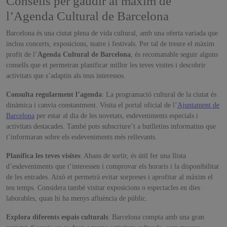
Consells per gaudir al màxim de
l’Agenda Cultural de Barcelona
Barcelona és una ciutat plena de vida cultural, amb una oferta variada que
inclou concerts, exposicions, teatre i festivals. Per tal de treure el màxim
profit de l’
Agenda Cultural de Barcelona
, és recomanable seguir alguns
consells que et permetran planificar millor les teves visites i descobrir
activitats que s’adaptin als teus interessos.
Consulta regularment l’agenda
: La programació cultural de la ciutat és
dinàmica i canvia constantment. Visita el portal oficial de l’
Ajuntament de
Barcelona
per estar al dia de les novetats, esdeveniments especials i
activitats destacades. També pots subscriure’t a butlletins informatius que
t’informaran sobre els esdeveniments més rellevants.
Planifica les teves visites
: Abans de sortir, és útil fer una llista
d’esdeveniments que t’interessen i comprovar els horaris i la disponibilitat
de les entrades. Això et permetrà evitar sorpreses i aprofitar al màxim el
teu temps. Considera també visitar exposicions o espectacles en dies
laborables, quan hi ha menys afluència de públic.
Explora diferents espais culturals
: Barcelona compta amb una gran