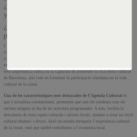
¿Qué es la Agenda Cultural de Barcelona
y por qué es importante?
¿Què és l’Agenda Cultural de Barcelona i
per què és important?
L’Agenda Cultural de Barcelona és una eina dissenyada per a informar els
ciutadans i visitants sobre els esdeveniments culturals que tenen lloc a la
ciutat. Aquesta agenda recull una àmplia gamma d’activitats, incloent
exposicions, concerts, festivals, representacions teatrals i molt més. La
seva importància radica en la capacitat de promoure la rica oferta cultural
de Barcelona, així com en fomentar la participació ciutadana en la vida
cultural de la ciutat.
Una de les característiques més destacades de l’Agenda Cultural
és
que s’actualitza constantment, permetent que tant els residents com els
turistes estiguin al dia de les activitats programades. A més, facilita la
descoberta de nous espais culturals i artistes locals, ajudant a crear un teixit
cultural dinàmic i divers. Això no només enriqueix l’experiència cultural
de la ciutat, sinó que també contribueix a l’economia local.