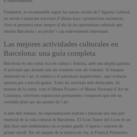
d’esdeveniments.
Finalment, és recomanable seguir les xarxes socials de l’Agenda Cultural,
on sovint s’anuncien activitats d’última hora i promocions exclusives.
Això et permetrà estar sempre al dia de les oportunitats culturals que
ofereix Barcelona i no perdre’t cap esdeveniment interessant.
Las mejores actividades culturales en
Barcelona: una guía completa
Barcelona és una ciutat rica en cultura i història, amb una àmplia gamma
d’activitats que atrauen tant als residents com als visitants. Si busques
immersió en l’art, la música o el patrimoni arquitectònic, aquí trobaràs
opcions per a tots els gustos. Entre les activitats més destacades, els
museus de la ciutat, com el Museu Picasso i el Museu Nacional d’Art de
Catalunya, ofereixen exposicions permanents i temporals que són un
veritable plaer per als amants de l’art.
A més dels museus, les representacions teatrals i musicals són una part
essencial de la vida cultural de Barcelona. El Gran Teatre del Liceu és un
dels llocs més emblemàtics on es poden gaudir d’òperes i concerts de
primer nivell. Per als amants de la música en viu, el Festival Primavera