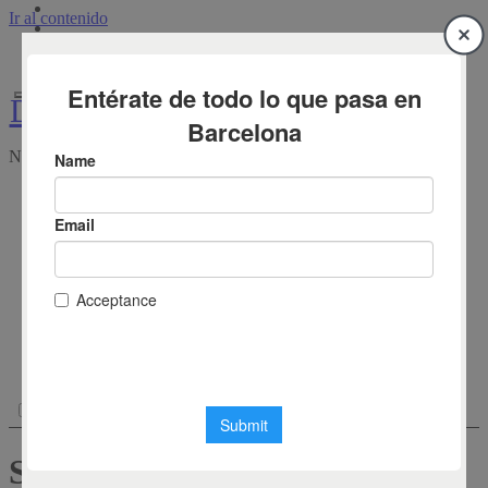
Ir al contenido
Diari de Barcelona
Diari de Barcelona
Notícies de Barcelona en temps real
agosto 7, 2026
Notícies de Barcelona en temps real
Actualitat
Catalunya
Esports
FC Barcelona
RCD Espanyol
Empresas
Cultura i Oci
Societat