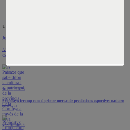
Inicio
Societat
Últimes notícies
Jul 24, 2026
A Paisaxe que sabe difon la cultura i el patrimoni de la província de la
Corunya a través de la seva gastronomia
Jul 11, 2026
Pronostyx irromp com el primer mercat de prediccions esportives natiu en
espanyol