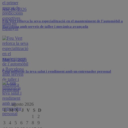
Abr 19, 2026
Feu Vert reforça la seva especialització en el manteniment de l’automòbil a
Barcelona amb serveis de taller i mecànica avançada
Mar 12, 2026
Com millorar la teva salut i rendiment amb un entrenador personal
agosto 2026
L
M
X
J
V
S
D
1
2
3
4
5
6
7
8
9