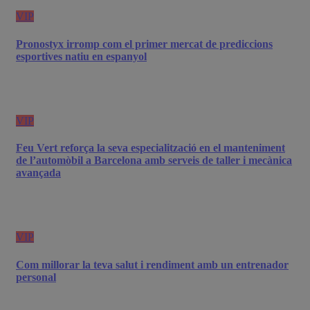
VIP
Pronostyx irromp com el primer mercat de prediccions
esportives natiu en espanyol
VIP
Feu Vert reforça la seva especialització en el manteniment
de l’automòbil a Barcelona amb serveis de taller i mecànica
avançada
VIP
Com millorar la teva salut i rendiment amb un entrenador
personal