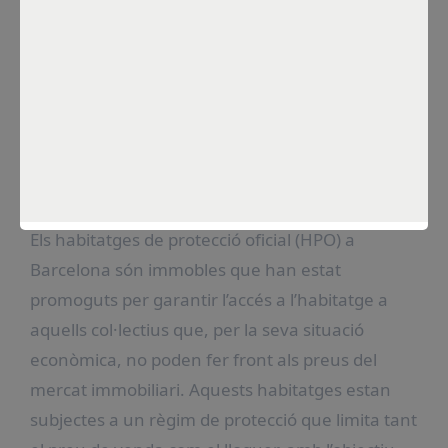
Por
Constanza Sánchez
Ene 9, 2025
Què són els habitatges de
protecció oficial a
Barcelona?
Els habitatges de protecció oficial (HPO) a
Barcelona són immobles que han estat
promoguts per garantir l’accés a l’habitatge a
aquells col·lectius que, per la seva situació
econòmica, no poden fer front als preus del
mercat immobiliari. Aquests habitatges estan
subjectes a un règim de protecció que limita tant