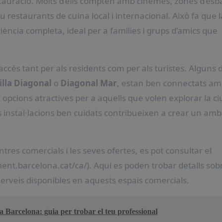
stauració. Molts d’ells compten amb cinemes, zones d’esba
 restaurants de cuina local i internacional. Això fa que l
iència completa, ideal per a famílies i grups d’amics que
l’accés tant per als residents com per als turistes. Alguns 
’illa Diagonal
o
Diagonal Mar
, estan ben connectats am
 opcions atractives per a aquells que volen explorar la ci
 instal·lacions ben cuidats contribueixen a crear un amb
tres comercials i les seves ofertes, es pot consultar el
nt.barcelona.cat/ca/). Aquí es poden trobar detalls sob
serveis disponibles en aquests espais comercials.
s a Barcelona: guia per trobar el teu professional