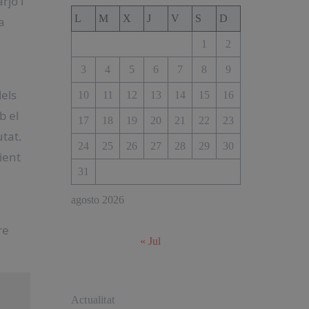
rjo i
L
M
X
J
V
S
D
a
1
2
3
4
5
6
7
8
9
dels
10
11
12
13
14
15
16
b el
17
18
19
20
21
22
23
utat.
24
25
26
27
28
29
30
ient
31
agosto 2026
re
« Jul
Actualitat