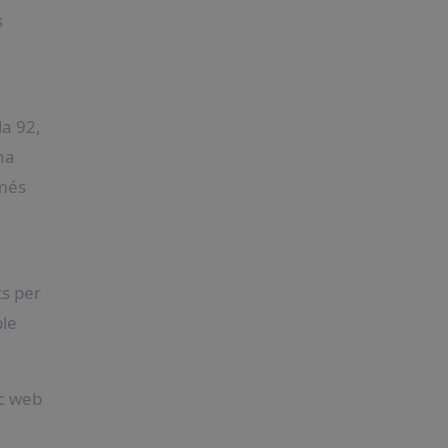
s
la 92,
na
 més
ts per
ble
oc web