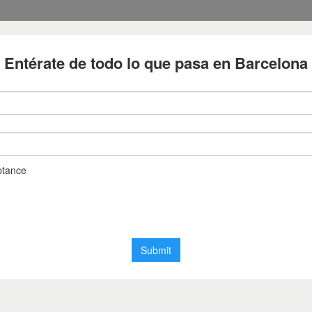
Empresas
Cultura i Oci
celona per a tots els gustos
entres comercials de