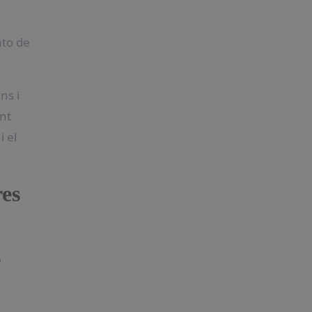
nto de
ns i
unt
i el
res
s