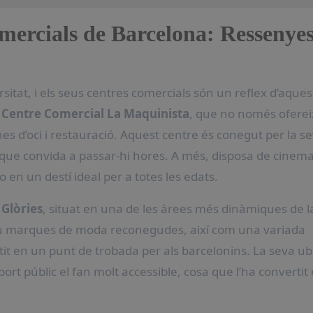
mercials de Barcelona: Ressenyes
rsitat, i els seus centres comercials són un reflex d’aques
l
Centre Comercial La Maquinista
, que no només ofere
 d’oci i restauració. Aquest centre és conegut per la s
que convida a passar-hi hores. A més, disposa de cinema
lo en un destí ideal per a totes les edats.
l
Glòries
, situat en una de les àrees més dinàmiques de l
lou marques de moda reconegudes, així com una variada
tit en un punt de trobada per als barcelonins. La seva ub
sport públic el fan molt accessible, cosa que l’ha convertit