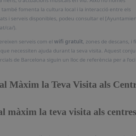
 a nens, o actuacions musicals en viu. Això no només
també fomenta la cultura local i la interacció entre els
tats i serveis disponibles, podeu consultar el [Ayuntamie
t/ca/).
ereixen serveis com el
wifi gratuït
, zones de descans, i fi
s que necessiten ajuda durant la seva visita. Aquest conj
rcials de Barcelona siguin un lloc de referència per a l’oci 
 al Màxim la Teva Visita als Cent
al màxim la teva visita als centre