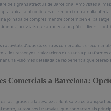
ltre dels grans atractius de Barcelona. Amb vistes al mar,
ompra única, amb botigues de renom i una àmplia oferta
d’una jornada de compres mentre contemplen el paisatge
iments i activitats que atrauen a un públic divers, contr
s i activitats d’aquests centres comercials, és recomanab
ateix, les ressenyes i valoracions d’usuaris a plataformes
ar una visió més detallada de l’experiència que ofereix
es Comercials a Barcelona: Opci
s fàcil gràcies a la seva excel·lent xarxa de transport pú
el metro, autobusos i tramvies, que connecten els princip