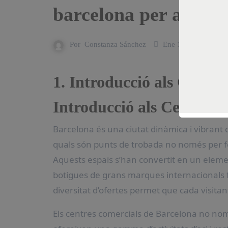
barcelona per a tots 
Por
Constanza Sánchez
Ene 14, 2025
1. Introducció als Centr
Introducció als Centres 
Barcelona és una ciutat dinàmica i vibrant que ofereix una àmplia varietat de centres comercials, els
quals són punts de trobada no només per fe
Aquests espais s’han convertit en un elem
botigues de grans marques internacionals fi
diversitat d’ofertes permet que cada visitan
Els centres comercials de Barcelona no no