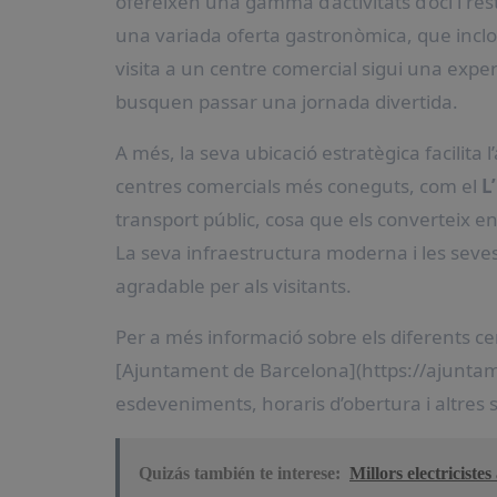
ofereixen una gamma d’activitats d’oci i re
una variada oferta gastronòmica, que inclou
visita a un centre comercial sigui una exper
busquen passar una jornada divertida.
A més, la seva ubicació estratègica facilita 
centres comercials més coneguts, com el
L
transport públic, cosa que els converteix en
La seva infraestructura moderna i les seves
agradable per als visitants.
Per a més informació sobre els diferents cen
[Ajuntament de Barcelona](https://ajuntame
esdeveniments, horaris d’obertura i altres 
Quizás también te interese:
Millors electriciste