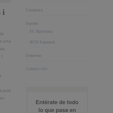
 i
Catalunya
Esports
FC Barcelona
ta
ix una
RCD Espanyol
eva
 i
Empresas
Cultura i Oci
a
icació
 en