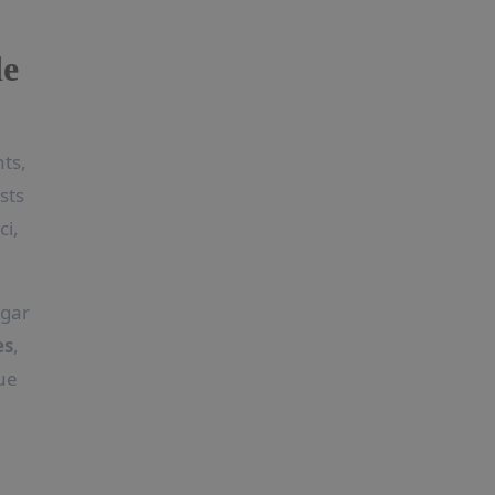
de
ts,
sts
ci,
ugar
es
,
que