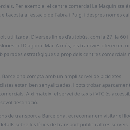
rcials. Per exemple, el centre comercial La Maquinista é
ue t’acosta a l’estació de Fabra i Puig, i després només cal
utilitzada. Diverses línies d’autobús, com la 27, la 60 i 
òries i el Diagonal Mar. A més, els tramvies ofereixen u
b parades estratègiques a prop dels centres comercials
a, Barcelona compta amb un ampli servei de bicicletes
ciclistes estan ben senyalitzades, i pots trobar aparcamen
comercials. Així mateix, el servei de taxis i VTC és accessi
alsevol destinació.
ons de transport a Barcelona, et recomanem visitar el ll
detalls sobre les línies de transport públic i altres serveis