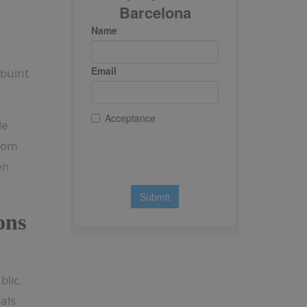
ibuint
le
 com
en
ons
blic.
als