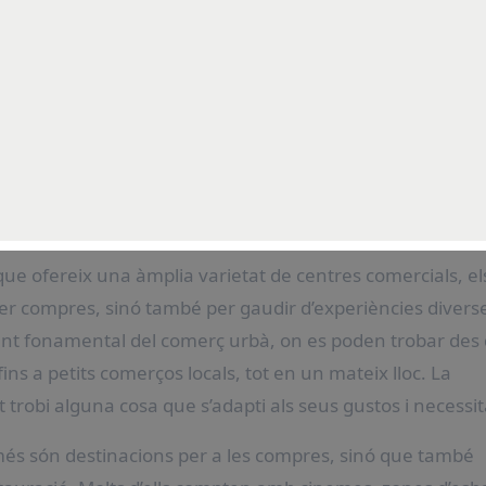
els gustos
es Comercials a Barcelona
Comercials a Barcelona
r compres, sinó també per gaudir d’experiències divers
ent fonamental del comerç urbà, on es poden trobar des
ns a petits comerços locals, tot en un mateix lloc. La
t trobi alguna cosa que s’adapti als seus gustos i necessit
més són destinacions per a les compres, sinó que també