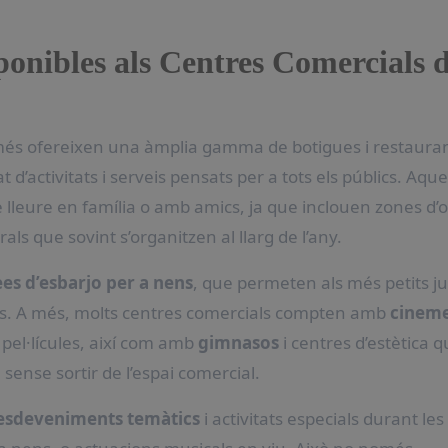
isponibles als Centres Comercials 
més ofereixen una àmplia gamma de botigues i restauran
d’activitats i serveis pensats per a tots els públics. Aque
 lleure en família o amb amics, ja que inclouen zones d’o
als que sovint s’organitzen al llarg de l’any.
ees d’esbarjo per a nens
, que permeten als més petits j
es. A més, molts centres comercials compten amb
cinem
pel·lícules, així com amb
gimnasos
i centres d’estètica 
ense sortir de l’espai comercial.
esdeveniments temàtics
i activitats especials durant les