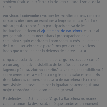
ambient festiu que reflecteix la riquesa cultural i social de la
ciutat.
Activitats i esdeveniments
com les manifestacions, concerts i
xerrades ofereixen un espai per a l’expressió i la difusió de
missatges d’acceptació. La participació activa de les
institucions, incloent el
Ajuntament de Barcelona
, és crucial
per garantir que les necessitats i preocupacions de la
comunitat siguin escoltades i abordades. A més, la Setmana
de l’Orgull serveix com a plataforma per a organitzacions
locals que treballen per la defensa dels drets LGTBI.
L’impacte social de la Setmana de l’Orgull es tradueix també
en un augment de la visibilitat de les qüestions LGTBI en
l’agenda pública. Això ha contribuït a una major sensibilització
sobre temes com la violència de gènere, la salut mental i els
drets laborals. La comunitat LGTBI de Barcelona s’ha tornat
més visible, i la seva lluita per la igualtat ha aconseguit una
major ressonància en la societat en general.
En definitiva, la Setmana de l’Orgull a Barcelona no només
celebra l’amor i la diversitat, sinó que també és un moment