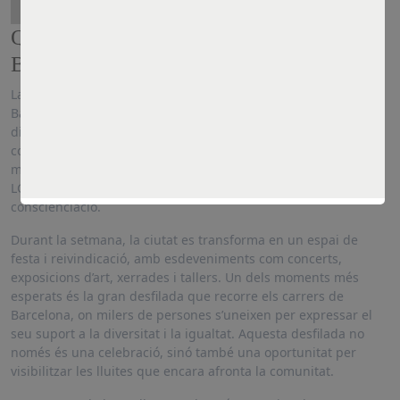
Què és la Setmana de l’Orgull a
Barcelona?
La Setmana de l’Orgull a Barcelona, coneguda també com a
Barcelona Pride, és una celebració anual que promou la
diversitat sexual i de gènere, així com els drets de la
comunitat LGTBI+. Aquesta festivitat es duu a terme durant el
mes de juny, coincidint amb el Dia Internacional de l’Orgull
LGTBI+, i inclou una sèrie d’activitats culturals, festives i de
conscienciació.
Durant la setmana, la ciutat es transforma en un espai de
festa i reivindicació, amb esdeveniments com concerts,
exposicions d’art, xerrades i tallers. Un dels moments més
esperats és la gran desfilada que recorre els carrers de
Barcelona, on milers de persones s’uneixen per expressar el
seu suport a la diversitat i la igualtat. Aquesta desfilada no
només és una celebració, sinó també una oportunitat per
visibilitzar les lluites que encara afronta la comunitat.