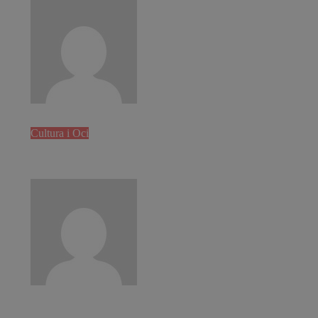
Constanza Sánchez
Ene 26, 2025
Cultura i Oci
Entrenament personal a Barcelona per
millorar el teu benestar
Constanza Sánchez
Ene 14, 2025