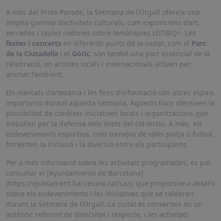
A més del Pride Parade, la Setmana de l’Orgull ofereix una
àmplia gamma d’activitats culturals, com exposicions d’art,
xerrades i taules rodones sobre temàtiques LGTBIQ+. Les
festes i concerts
en diferents punts de la ciutat, com el
Parc
de la Ciutadella
i el
Gòtic
, són també una part essencial de la
celebració, on artistes locals i internacionals actuen per
animar l’ambient.
Els mercats d’artesania i les fires d’informació són altres espais
importants durant aquesta setmana. Aquests llocs ofereixen la
possibilitat de conèixer iniciatives locals i organitzacions que
treballen per la defensa dels drets del col·lectiu. A més, els
esdeveniments esportius, com tornejos de vòlei platja o futbol,
fomenten la inclusió i la diversió entre els participants.
Per a més informació sobre les activitats programades, es pot
consultar el [Ayuntamiento de Barcelona]
(https://ajuntament.barcelona.cat/ca/), que proporciona detalls
sobre els esdeveniments i les iniciatives que se celebren
durant la Setmana de l’Orgull. La ciutat es converteix en un
autèntic referent de diversitat i respecte, i les activitats