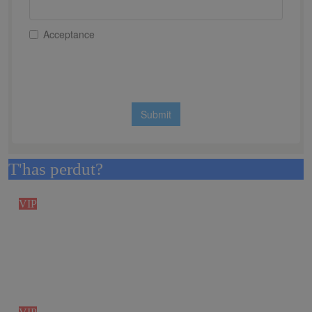
T'has perdut?
VIP
A Paisaxe que sabe difon la cultura i el
patrimoni de la província de la Corunya a
través de la seva gastronomia