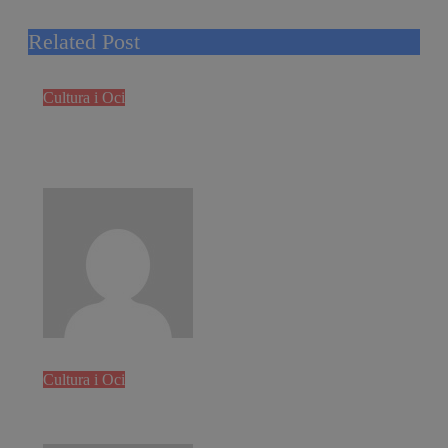
Related Post
Cultura i Oci
Recursos culturals a Barcelona:
biblioteques i centres culturals
disponibles
Constanza Sánchez
Feb 1, 2025
Cultura i Oci
Millors pintors a Barcelona: guia per
escollir el professional adequat