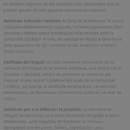
es detallen algunes de les activitats més destacades que es
podran gaudir durant aquesta setmana tan especial.
Activitats culturals i festives
: Al llarg de la setmana, hi haurà
múltiples esdeveniments culturals, incloent exposicions d’art,
xerrades i debats sobre temàtiques relacionades amb la
comunitat LGTBIQ+. A més, es realitzaran festes a l’aire lliure
amb actuacions de DJs i artistes locals, creant un ambient
festiu i inclusiu.
Desfilada de l’Orgull
: Un dels moments culminants de la
Setmana de l’Orgull és la famosa desfilada, que tindrà lloc el
dissabte 1 de juliol. Milers de persones es reuniran per
mostrar el seu suport i celebrar els drets de la comunitat
LGTBIQ+. La ruta de la desfilada recorrerà els carrers més
emblemàtics de Barcelona, convertint la ciutat en un mar de
colors.
Activitats per a la infància i la joventut
: La Setmana de
l’Orgull també inclou una sèrie d’activitats dirigides a nens i
adolescents, amb l’objectiu de fomentar la inclusió i
l’acceptació des de petits. Tallers, espectacles i jocs