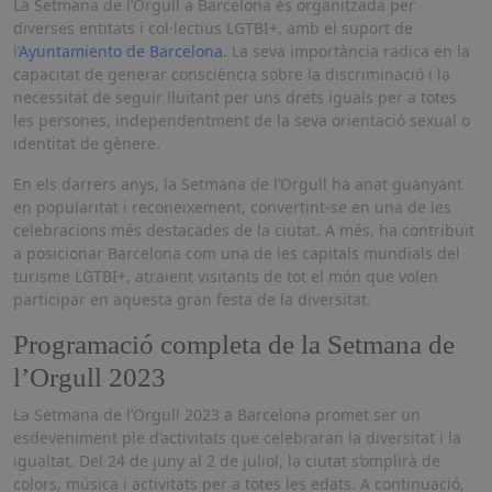
La Setmana de l’Orgull a Barcelona és organitzada per
diverses entitats i col·lectius LGTBI+, amb el suport de
l’
Ayuntamiento de Barcelona
. La seva importància radica en la
capacitat de generar consciència sobre la discriminació i la
necessitat de seguir lluitant per uns drets iguals per a totes
les persones, independentment de la seva orientació sexual o
identitat de gènere.
En els darrers anys, la Setmana de l’Orgull ha anat guanyant
en popularitat i reconeixement, convertint-se en una de les
celebracions més destacades de la ciutat. A més, ha contribuït
a posicionar Barcelona com una de les capitals mundials del
turisme LGTBI+, atraient visitants de tot el món que volen
participar en aquesta gran festa de la diversitat.
Programació completa de la Setmana de
l’Orgull 2023
La Setmana de l’Orgull 2023 a Barcelona promet ser un
esdeveniment ple d’activitats que celebraran la diversitat i la
igualtat. Del 24 de juny al 2 de juliol, la ciutat s’omplirà de
colors, música i activitats per a totes les edats. A continuació,