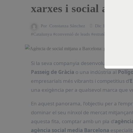
xarxes i social ads
Por
Constanza Sánchez
Dic 17, 2025
#
#
Catalunya
#
conversió de leads
#
estratègia digital
#
Go
Si la seva companyia desenvolupa la seva a
Passeig de Gràcia
o una indústria al
Políg
empresarials més vibrants i competitius d’
E
una exigència per a qualsevol marca que vul
En aquest panorama, l’objectiu per a l’empre
dominar el seu nínxol de mercat mitjançant u
aquesta fita, comptar amb un pla d’
agència
agència social media Barcelona
especialit