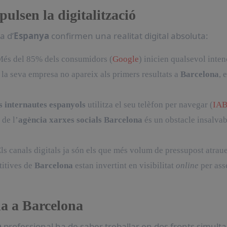
ulsen la digitalització
a d’
Espanya
confirmen una realitat digital absoluta:
és del 85% dels consumidors (
Google
) inicien qualsevol inten
i la seva empresa no apareix als primers resultats a
Barcelona
, 
 internautes espanyols
utilitza el seu telèfon per navegar (
IA
 de l’
agència xarxes socials Barcelona
és un obstacle insalvab
ls canals digitals ja són els que més volum de pressupost atraue
titives de
Barcelona
estan invertint en visibilitat
online
per ass
ia a Barcelona
a
professional ha de saber treballar en dos fronts simulta