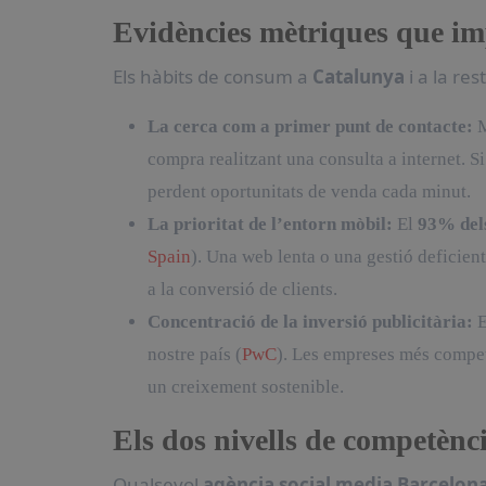
Evidències mètriques que imp
Els hàbits de consum a
Catalunya
i a la rest
La cerca com a primer punt de contacte:
M
compra realitzant una consulta a internet. S
perdent oportunitats de venda cada minut.
La prioritat de l’entorn mòbil:
El
93% dels
Spain
). Una web lenta o una gestió deficient
a la conversió de clients.
Concentració de la inversió publicitària:
E
nostre país (
PwC
). Les empreses més compe
un creixement sostenible.
Els dos nivells de competènc
Qualsevol
agència social media Barcelon