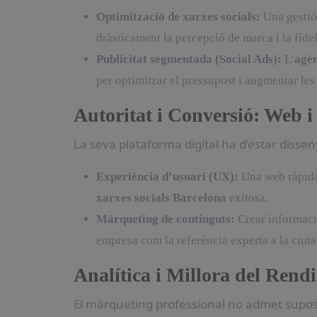
Optimització de xarxes socials:
Una gestió 
dràsticament la percepció de marca i la fidel
Publicitat segmentada (Social Ads):
L’
agèn
per optimitzar el pressupost i augmentar les
Autoritat i Conversió: Web i
La seva plataforma digital ha d’estar dissen
Experiència d’usuari (UX):
Una web ràpida,
xarxes socials Barcelona
exitosa.
Màrqueting de continguts:
Crear informació
empresa com la referència experta a la ciuta
Analítica i Millora del Rend
El màrqueting professional no admet supos