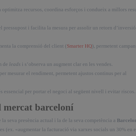
ptimitza recursos, coordina esforços i condueix a millors resu
l pressupost i facilita la mesura per assolir un retorn d’inversió
menta la comprensió del client (
Smarter HQ
), permetent campa
m de
leads
i s’observa un augment clar en les vendes.
er mesurar el rendiment, permetent ajustos continus per al
 essencial per portar el negoci al següent nivell i evitar riscos.
el mercat barceloní
 la seva presència actual i la de la seva competència a
Barcelo
es (ex. «augmentar la facturació via xarxes socials un 30% en e