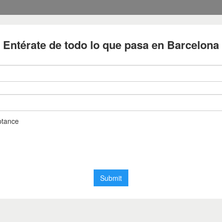
Empresas
Cultura i Oci
 xarxes i social ads
tjana a Barcelona: gestió de