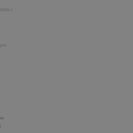
ltats i
nyes
na
.
l