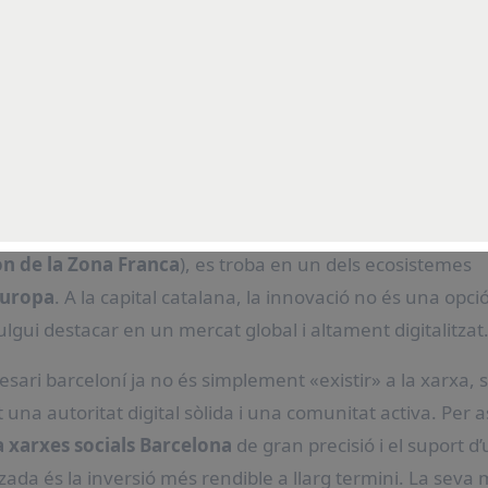
agència social media Barcelona
#
Agència xarxes socials Barcelona
#
Bar
ogle Business Profile
#
posicionament SEO
#
ROI
#
visibilitat online
ctivitat a
Barcelona
(sigui una startup al
22@
, un negoci 
on de la Zona Franca
), es troba en un dels ecosistemes
uropa
. A la capital catalana, la innovació no és una opció
gui destacar en un mercat global i altament digitalitzat
sari barceloní ja no és simplement «existir» a la xarxa, 
na autoritat digital sòlida i una comunitat activa. Per a
 xarxes socials Barcelona
de gran precisió i el suport d
zada és la inversió més rendible a llarg termini. La seva