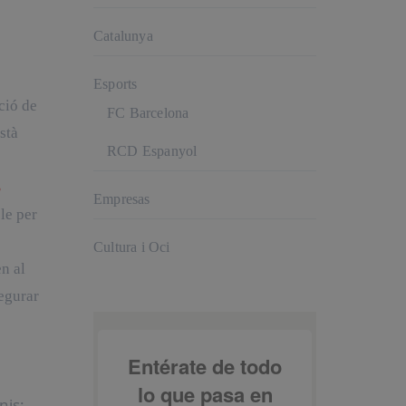
Catalunya
Esports
ció de
FC Barcelona
està
RCD Espanyol
B
Empresas
le per
Cultura i Oci
n al
egurar
nis: