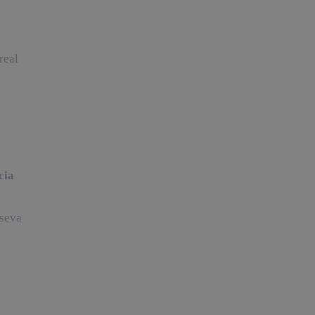
real
cia
 seva