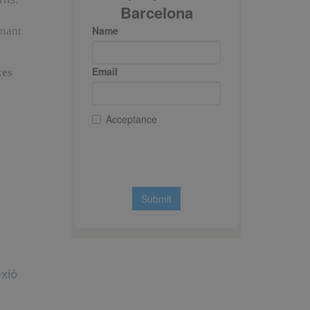
onant
xes
exió