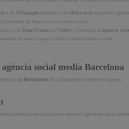
ia
o de l’
Eixample
depenen d’un
SEO Local
impecable, gesti
ió preferida als mapes i a les xarxes socials.
tuades a la
Zona Franca
o al
Vallès
, l’estratègia d’
agència xar
utoritat de marca i captar clients a nivell internacional.
va agència social media Barcelona
rovíncia de
Barcelona
s’ha d’assentar sobre tres àrees
nt
ient potencial cerca els seus serveis i generar una conn