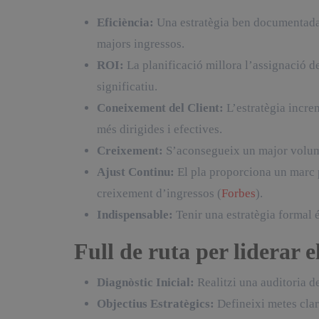
Eficiència:
Una estratègia ben documentada o
majors ingressos.
ROI:
La planificació millora l’assignació de
significatiu.
Coneixement del Client:
L’estratègia incre
més dirigides i efectives.
Creixement:
S’aconsegueix un major volu
Ajust Continu:
El pla proporciona un marc p
creixement d’ingressos (
Forbes
).
Indispensable:
Tenir una estratègia formal és
Full de ruta per liderar 
Diagnòstic Inicial:
Realitzi una auditoria de
Objectius Estratègics:
Defineixi metes clar