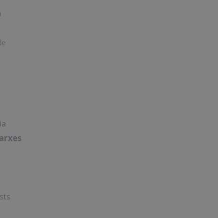
a
de
ia
arxes
sts