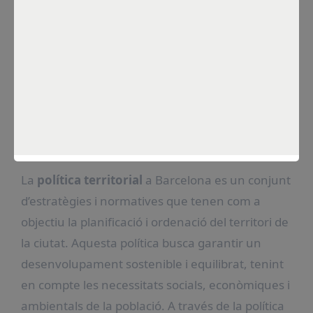
Por
Constanza Sánchez
Ene 15, 2025
¿Qué es la Política
Territorial en Barcelona?
¿Qué es la política
territorial en Barcelona?
La
política territorial
a Barcelona es un conjunt
d’estratègies i normatives que tenen com a
objectiu la planificació i ordenació del territori de
la ciutat. Aquesta política busca garantir un
desenvolupament sostenible i equilibrat, tenint
en compte les necessitats socials, econòmiques i
ambientals de la població. A través de la política