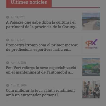
Últimes notícies
Jul 24, 2026
A Paisaxe que sabe difon la cultura i el
patrimoni de la província de la Corunya
a través de la seva gastronomia
Jul 11, 2026
Pronostyx irromp com el primer mercat
de prediccions esportives natiu en
espanyol
Abr 19, 2026
Feu Vert reforça la seva especialització
en el manteniment de l’automòbil a
Barcelona amb serveis de taller i
mecànica avançada
Mar 12, 2026
Com millorar la teva salut i rendiment
amb un entrenador personal