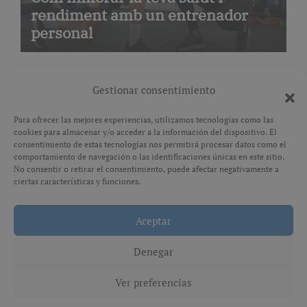
rendiment amb un entrenador
personal
Gestionar consentimiento
Para ofrecer las mejores experiencias, utilizamos tecnologías como las
cookies para almacenar y/o acceder a la información del dispositivo. El
Avís legal
consentimiento de estas tecnologías nos permitirá procesar datos como el
comportamiento de navegación o las identificaciones únicas en este sitio.
No consentir o retirar el consentimiento, puede afectar negativamente a
Política de privacitat
ciertas características y funciones.
Aceptar
Copyright © All rights reserved
|
Paper News
por
Themeansar
.
Denegar
Ver preferencias