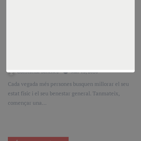
VIP
Com millorar la teva salut i rendiment
amb un entrenador personal
Constanza Sánchez
Mar 12, 2026
Cada vegada més persones busquen millorar el seu
estat físic i el seu benestar general. Tanmateix,
començar una…