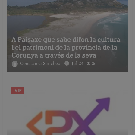
A Paisaxe que sabe difon la cultura
i el patrimoni de la província de la
Corunya a través de la seva
gastronomia
Constanza Sánchez
Jul 24, 2026
VIP