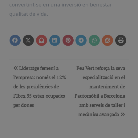
convertint-se en una inversió en benestar i
qualitat de vida.
Navegación
Lideratge femení a
Feu Vert reforça la seva
de
l’empresa: només el 12%
especialització en el
de les presidències de
manteniment de
entradas
l’Ibex 35 estan ocupades
l’automòbil a Barcelona
per dones
amb serveis de taller i
mecànica avançada