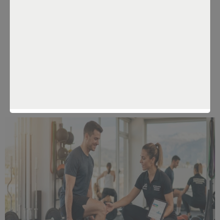
entrenador personal
Por
Constanza Sánchez
Mar 12, 2026
#
entrenador fitness
#
entrenador personal
#
entrenador
personal beneficis
#
entrenador personal Granada
#
entrenament personalitzat
#
fitness Granada
#
guanyar
massa muscular
#
perdre pes entrenament
#
rutina
d’exercici personalitzada
#
salut i rendiment físic