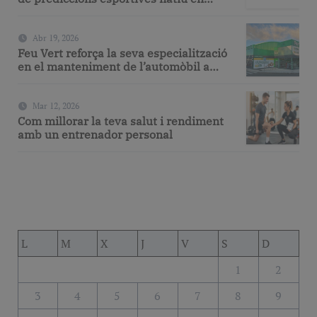
espanyol
Abr 19, 2026
Feu Vert reforça la seva especialització
en el manteniment de l’automòbil a
Barcelona amb serveis de taller i
mecànica avançada
Mar 12, 2026
Com millorar la teva salut i rendiment
amb un entrenador personal
L
M
X
J
V
S
D
1
2
3
4
5
6
7
8
9