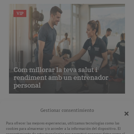
avançada
VIP
Com millorar la teva salut i
rendiment amb un entrenador
personal
Gestionar consentimiento
Para ofrecer las mejores experiencias, utilizamos tecnologías como las
cookies para almacenar y/o acceder a la información del dispositivo. El
Avís legal
consentimiento de estas tecnologías nos permitirá procesar datos como el