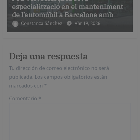
especialització en el manteniment
de l’automòbil a Barcelona amb
serveis de taller i mecànica
Constanza Sánchez
Abr 19, 2026
avançada
Deja una respuesta
Tu dirección de correo electrónico no será
publicada.
Los campos obligatorios están
marcados con
*
Comentario
*