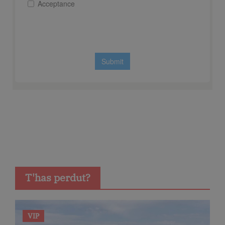
T'has perdut?
VIP