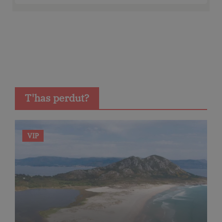
T'has perdut?
VIP