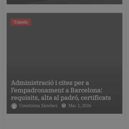
Tràmits
Administració i cites per a
l’empadronament a Barcelona:
requisits, alta al padró, certificats i
terminis de gestió
Constanza Sánchez
Mar 2, 2026