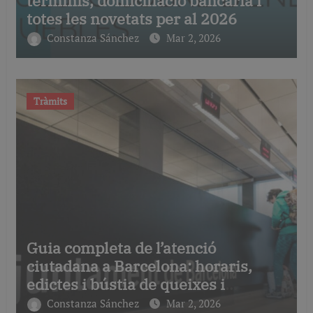
terminis, domiciliació bancària i
totes les novetats per al 2026
Constanza Sánchez
Mar 2, 2026
Tràmits
Guia completa de l’atenció
ciutadana a Barcelona: horaris,
edictes i bústia de queixes i
suggeriments
Constanza Sánchez
Mar 2, 2026