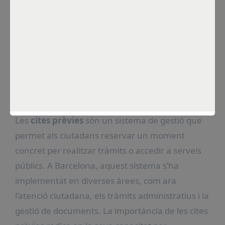
Por
Constanza Sánchez
Ene 15, 2025
Què són les cites prèvies i
per què són importants a
Barcelona?
Les
cites prèvies
són un sistema de gestió que
permet als ciutadans reservar un moment
concret per realitzar tràmits o accedir a serveis
públics. A Barcelona, aquest sistema s’ha
implementat en diverses àrees, com ara
l’atenció ciutadana, els tràmits administratius i la
gestió de documents. La importància de les cites