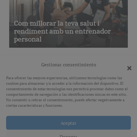
Com millorar la teva salut i
rendiment amb un entrenador
personal
Gestionar consentimiento
Para ofrecer las mejores experiencias, utilizamos tecnologías como las
cookies para almacenar y/o acceder a la información del dispositivo. El
Avís legal
consentimiento de estas tecnologías nos permitirá procesar datos como el
comportamiento de navegación o las identificaciones únicas en este sitio.
No consentir o retirar el consentimiento, puede afectar negativamente a
Política de privacitat
ciertas características y funciones.
Aceptar
Copyright © All rights reserved
|
Paper News
por
Themeansar
.
Denegar