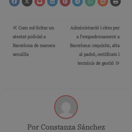
Navegación
Com sol·licitar un
Administració i cites per
de
atestat policial a
a l’empadronament a
Barcelona de manera
Barcelona: requisits, alta
entradas
senzilla
al padró, certificats i
terminis de gestió
Por
Constanza Sánchez