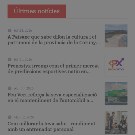
Últimes notícies
Jul 24, 2026
A Paisaxe que sabe difon la cultura i el
patrimoni de la província de la Corunya
a través de la seva gastronomia
Jul 11, 2026
Pronostyx irromp com el primer mercat
de prediccions esportives natiu en
espanyol
Abr 19, 2026
Feu Vert reforça la seva especialització
en el manteniment de l’automòbil a
Barcelona amb serveis de taller i
mecànica avançada
Mar 12, 2026
Com millorar la teva salut i rendiment
amb un entrenador personal