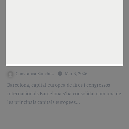
VIP
Fires internacionals a Barcelona:
solucions de mobilitat per a empreses
i delegacions
Constanza Sánchez
Mar 3, 2026
Barcelona, capital europea de fires i congressos
internacionals Barcelona s’ha consolidat com una de
les principals capitals europees…