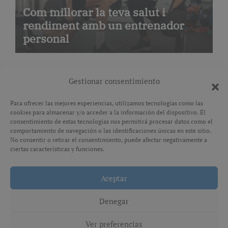
Com millorar la teva salut i
rendiment amb un entrenador
personal
Gestionar consentimiento
Para ofrecer las mejores experiencias, utilizamos tecnologías como las
cookies para almacenar y/o acceder a la información del dispositivo. El
Avís legal
consentimiento de estas tecnologías nos permitirá procesar datos como el
comportamiento de navegación o las identificaciones únicas en este sitio.
No consentir o retirar el consentimiento, puede afectar negativamente a
Política de privacitat
ciertas características y funciones.
Aceptar
Copyright © All rights reserved
|
Paper News
por
Themeansar
.
Denegar
Ver preferencias