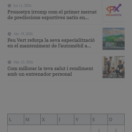
Jul 11, 2026
Pronostyx irromp com el primer mercat
de prediccions esportives natiu en
espanyol
Abr 19, 2026
Feu Vert reforça la seva especialització
en el manteniment de l’automòbil a
Barcelona amb serveis de taller i
mecànica avançada
Mar 12, 2026
Com millorar la teva salut i rendiment
amb un entrenador personal
L
M
X
J
V
S
D
1
2