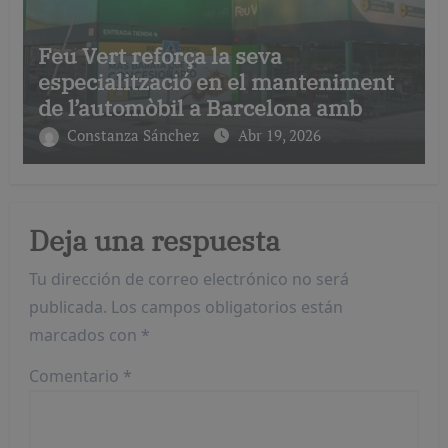
Feu Vert reforça la seva
especialització en el manteniment
de l’automòbil a Barcelona amb
serveis de taller i mecànica
Constanza Sánchez
Abr 19, 2026
avançada
Deja una respuesta
Tu dirección de correo electrónico no será
publicada.
Los campos obligatorios están
marcados con
*
Comentario
*