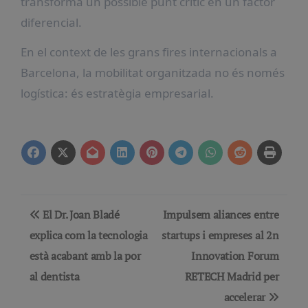
transforma un possible punt crític en un factor
diferencial.
En el context de les grans fires internacionals a
Barcelona, la mobilitat organitzada no és només
logística: és estratègia empresarial.
Navegación
El Dr. Joan Bladé
Impulsem aliances entre
de
explica com la tecnologia
startups i empreses al 2n
està acabant amb la por
Innovation Forum
entradas
al dentista
RETECH Madrid per
accelerar