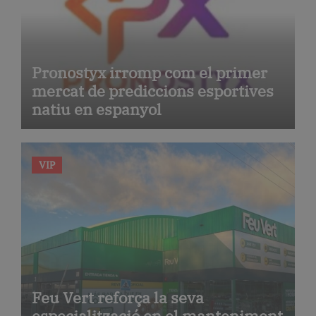
Pronostyx irromp com el primer
mercat de prediccions esportives
natiu en espanyol
VIP
Feu Vert reforça la seva
especialització en el manteniment