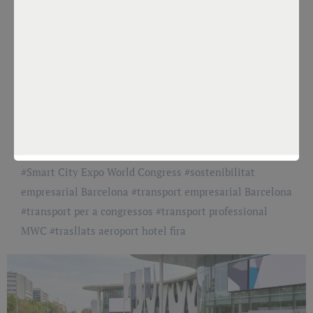
mobilitat per a empreses
i delegacions
Por
Constanza Sánchez
Mar 3, 2026
#
delegacions internacionals
#
Fira Barcelona
#
fires
internacionals Barcelona
#
IBTM World
#
logística
esdeveniments
#
Mobile World Congress
#
mobilitat
corporativa
#
mobilitat MICE
#
Seafood Expo Global
#
Smart City Expo World Congress
#
sostenibilitat
empresarial Barcelona
#
transport empresarial Barcelona
#
transport per a congressos
#
transport professional
MWC
#
trasllats aeroport hotel fira