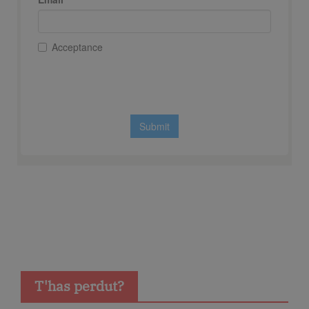
T'has perdut?