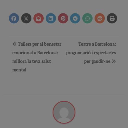
Navegación
Tallers per al benestar
Teatre a Barcelona:
de
emocional a Barcelona:
programació i espectacles
millora la teva salut
per gaudir-ne
entradas
mental