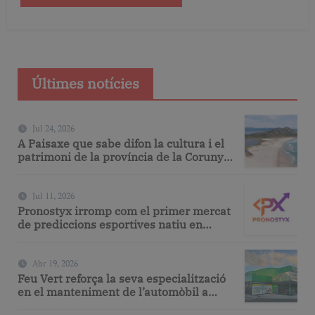
Últimes notícies
Jul 24, 2026
A Paisaxe que sabe difon la cultura i el
patrimoni de la província de la Corunya
a través de la seva gastronomia
Jul 11, 2026
Pronostyx irromp com el primer mercat
de prediccions esportives natiu en
espanyol
Abr 19, 2026
Feu Vert reforça la seva especialització
en el manteniment de l’automòbil a
Barcelona amb serveis de taller i