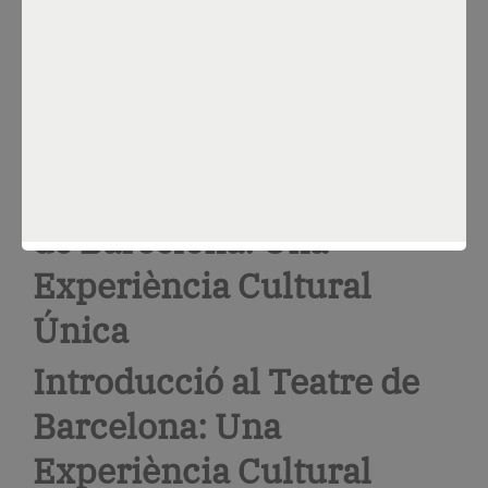
Barcelona: tot el que cal
saber
Por
Constanza Sánchez
Ene 5, 2025
1. Introducció al Teatre
de Barcelona: Una
Experiència Cultural
Única
Introducció al Teatre de
Barcelona: Una
Experiència Cultural