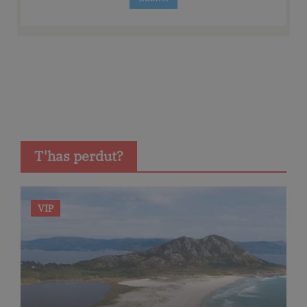
T'has perdut?
VIP