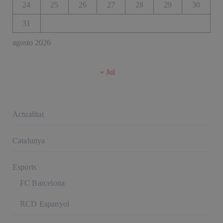
24
25
26
27
28
29
30
31
agosto 2026
« Jul
Actualitat
Catalunya
Esports
FC Barcelona
RCD Espanyol