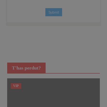
T'has perdut?
VIP