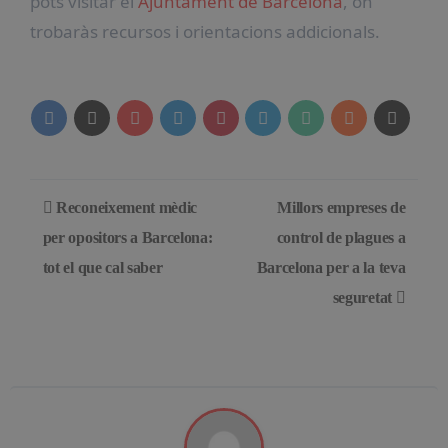
pots visitar el
Ajuntament de Barcelona
, on
trobaràs recursos i orientacions addicionals.
Navegación
Reconeixement mèdic
Millors empreses de
de
per opositors a Barcelona:
control de plagues a
tot el que cal saber
Barcelona per a la teva
entradas
seguretat