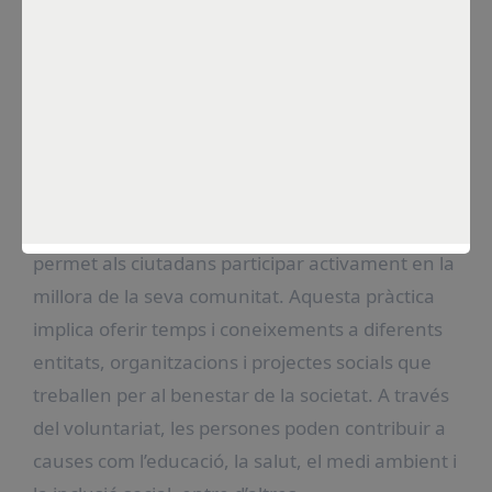
Por
Constanza Sánchez
Feb 4, 2025
Què és el voluntariat a
Barcelona i quins beneficis
aporta?
El voluntariat a Barcelona és una activitat que
permet als ciutadans participar activament en la
millora de la seva comunitat. Aquesta pràctica
implica oferir temps i coneixements a diferents
entitats, organitzacions i projectes socials que
treballen per al benestar de la societat. A través
del voluntariat, les persones poden contribuir a
causes com l’educació, la salut, el medi ambient i