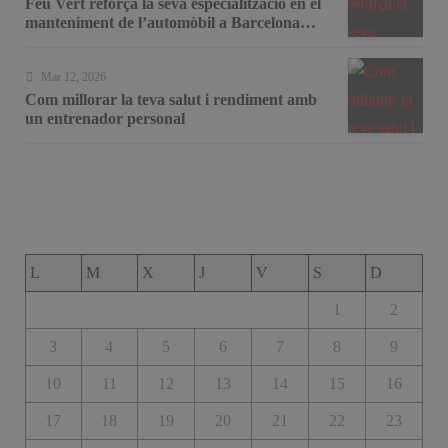
Feu Vert reforça la seva especialització en el
manteniment de l’automòbil a Barcelona
amb serveis de taller i mecànica avançada
Mar 12, 2026
Com millorar la teva salut i rendiment amb
un entrenador personal
L
M
X
J
V
S
D
1
2
3
4
5
6
7
8
9
10
11
12
13
14
15
16
17
18
19
20
21
22
23