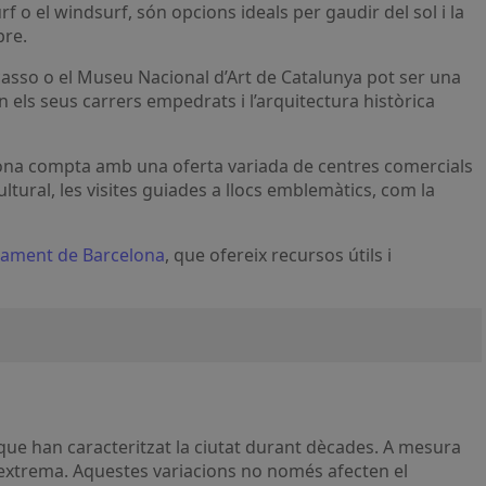
rf o el windsurf, són opcions ideals per gaudir del sol i la
pre.
casso o el Museu Nacional d’Art de Catalunya pot ser una
n els seus carrers empedrats i l’arquitectura històrica
celona compta amb una oferta variada de centres comercials
ural, les visites guiades a llocs emblemàtics, com la
tament de Barcelona
, que ofereix recursos útils i
 que han caracteritzat la ciutat durant dècades. A mesura
r extrema. Aquestes variacions no només afecten el