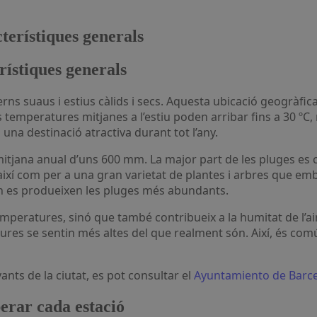
terístiques generals
rístiques generals
s temperatures mitjanes a l’estiu poden arribar fins a 30 º
 una destinació atractiva durant tot l’any.
jana anual d’uns 600 mm. La major part de les pluges es con
, així com per a una gran varietat de plantes i arbres que em
an es produeixen les pluges més abundants.
peratures, sinó que també contribueix a la humitat de l’air
res se sentin més altes del que realment són. Així, és comú
ants de la ciutat, es pot consultar el
Ayuntamiento de Barc
perar cada estació