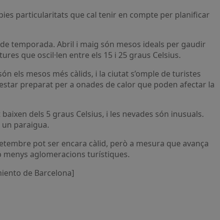
pies particularitats que cal tenir en compte per planificar
 de temporada. Abril i maig són mesos ideals per gaudir
ures que oscil·len entre els 15 i 25 graus Celsius.
són els mesos més càlids, i la ciutat s’omple de turistes
nt estar preparat per a onades de calor que poden afectar la
aixen dels 5 graus Celsius, i les nevades són inusuals.
 un paraigua.
Setembre pot ser encara càlid, però a mesura que avança
mb menys aglomeracions turístiques.
miento de Barcelona]