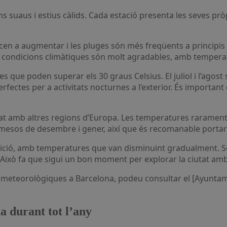
ns suaus i estius càlids. Cada estació presenta les seves prò
en a augmentar i les pluges són més freqüents a principis
i les condicions climàtiques són molt agradables, amb temperat
s que poden superar els 30 graus Celsius. El juliol i l’agost 
erfectes per a activitats nocturnes a l’exterior. És importa
at amb altres regions d’Europa. Les temperatures rarament b
 mesos de desembre i gener, així que és recomanable portar
nsició, amb temperatures que van disminuint gradualment. 
. Això fa que sigui un bon moment per explorar la ciutat a
ns meteorològiques a Barcelona, podeu consultar el [Ayunta
a durant tot l’any