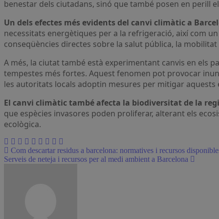
benestar dels ciutadans, sinó que també posen en perill els
Un dels efectes més evidents del canvi climàtic a Barce
necessitats energètiques per a la refrigeració, així com 
conseqüències directes sobre la salut pública, la mobilitat i
A més, la ciutat també està experimentant canvis en els p
tempestes més fortes. Aquest fenomen pot provocar inundaci
les autoritats locals adoptin mesures per mitigar aquests 
El canvi climàtic també afecta la biodiversitat de la reg
que espècies invasores poden proliferar, alterant els ecos
ecològica.
Navegación
Com descartar residus a barcelona: normatives i recursos disponible
Serveis de neteja i recursos per al medi ambient a Barcelona
de
entradas