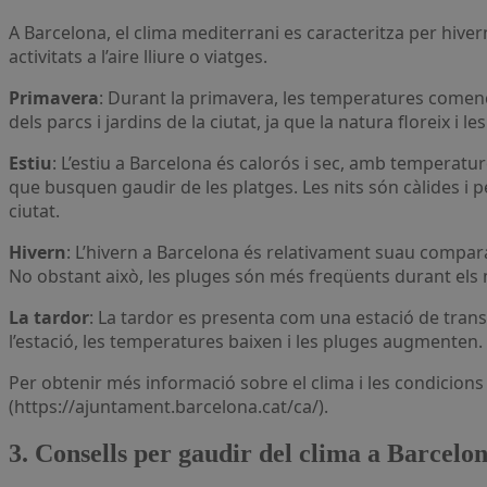
A Barcelona, el clima mediterrani es caracteritza per hiver
activitats a l’aire lliure o viatges.
Primavera
: Durant la primavera, les temperatures comenc
dels parcs i jardins de la ciutat, ja que la natura floreix 
Estiu
: L’estiu a Barcelona és calorós i sec, amb temperature
que busquen gaudir de les platges. Les nits són càlides i p
ciutat.
Hivern
: L’hivern a Barcelona és relativament suau compar
No obstant això, les pluges són més freqüents durant els
La tardor
: La tardor es presenta com una estació de tra
l’estació, les temperatures baixen i les pluges augmenten
Per obtenir més informació sobre el clima i les condicio
(https://ajuntament.barcelona.cat/ca/).
3. Consells per gaudir del clima a Barcelon