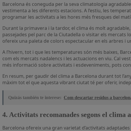
Barcelona és coneguda per la seva climatologia agradable, a
vestimenta a les diferents estacions. A l’estiu, les temper
programar les activitats a les hores més fresques del matí o
Durant la primavera i la tardor, el clima és molt agradabl
passejades pel parc de la Ciutadella o visitar els mercats l
ofereix una paleta de colors espectacular en els arbres i 
A l’hivern, tot i que les temperatures són més baixes, Bar
com els mercats nadalencs i les actuacions en viu. Cal vest
més informació sobre activitats i esdeveniments, pots con
En resum, per gaudir del clima a Barcelona durant tot l’any
màxim tot el que aquesta vibrant ciutat té per oferir, in
Quizás también te interese:
Com descartar residus a barcelona
4. Activitats recomanades segons el clima 
Barcelona ofereix una gran varietat d’activitats adaptades 