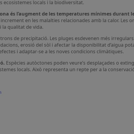
 ecosistemes locals i la biodiversitat.
lona és l’augment de les temperatures mínimes durant les
un increment en les malalties relacionades amb la calor. Le
 la qualitat de vida.
atrons de precipitació. Les pluges esdevenen més irregular
ons, erosió del sòl i afectar la disponibilitat d’aigua pota
efectes i adaptar-se a les noves condicions climàtiques.
ió.
Espècies autòctones poden veure’s desplaçades o exting
istemes locals. Això representa un repte per a la conservaci
s