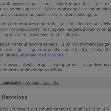
mb hiverns suaus i estius càlids. Per aprofitar al màxim el cl
atures poden superar els 30 graus, així que és recomanable p
 al vespre, evitant així el sol més intens del migdia.
e, amb temperatures moderades que conviden a gaudir dels esp
ocals. No oblidis portar una jaqueta lleugera, ja que les tem
una gran varietat d’esdeveniments culturals.
celona manté un encant especial. És un bon moment per gaudi
ir-se en capes, ja que durant el dia pot fer sol, però a la 
sultar el
Ajuntament de Barcelona
.
, és essencial estar preparat i adaptar-se a les condicions 
dependentment del moment de l’any.
: normatives i recursos disponibles
a Barcelona
a les condicions climàtiques de cada moment de l’any. En els 