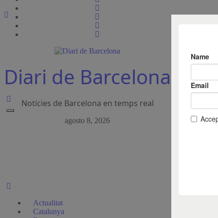
Ir
al
contenido
Diari de Barcelona
Notícies de Barcelona en temps real
agosto 8, 2026
Actualitat
Catalunya