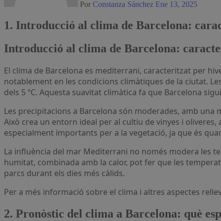
Por
Constanza Sánchez
Ene 13, 2025
1. Introducció al clima de Barcelona: carac
Introducció al clima de Barcelona: caracte
El clima de Barcelona es mediterrani, caracteritzat per hiverns suaus i estius càlids i secs. Aquesta ubicació geogràfica, amb la seva proximitat al mar Mediterrani, influeix
notablement en les condicions climàtiques de la ciutat. Le
dels 5 ºC. Aquesta suavitat climàtica fa que Barcelona sigui
Les precipitacions a Barcelona són moderades, amb una mit
Això crea un entorn ideal per al cultiu de vinyes i oliveres
especialment importants per a la vegetació, ja que és qu
La influència del mar Mediterrani no només modera les tem
humitat, combinada amb la calor, pot fer que les temperatu
parcs durant els dies més càlids.
Per a més informació sobre el clima i altres aspectes rellev
2. Pronòstic del clima a Barcelona: què es