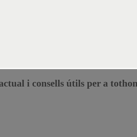
 a tothom
ctual i consells útils per a totho