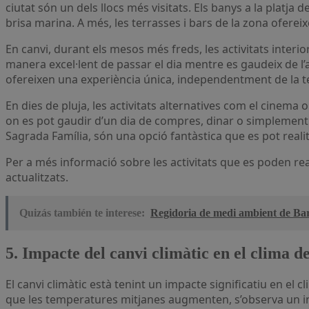
ciutat són un dels llocs més visitats. Els banys a la platja 
brisa marina. A més, les terrasses i bars de la zona ofere
En canvi, durant els mesos més freds, les activitats inte
manera excel·lent de passar el dia mentre es gaudeix de l’a
ofereixen una experiència única, independentment de la t
En dies de pluja, les activitats alternatives com el cinem
on es pot gaudir d’un dia de compres, dinar o simplement p
Sagrada Família, són una opció fantàstica que es pot reali
Per a més informació sobre les activitats que es poden rea
actualitzats.
Quizás también te interese:
Regidoria de medi ambient de Barc
5. Impacte del canvi climàtic en el clima d
El canvi climàtic està tenint un impacte significatiu en e
que les temperatures mitjanes augmenten, s’observa un inc