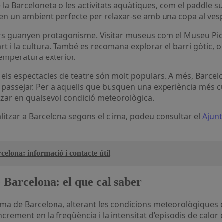
de la Barceloneta o les activitats aquàtiques, com el paddle su
ixen un ambient perfecte per relaxar-se amb una copa al ves
riors guanyen protagonisme. Visitar museus com el Museu Pi
rt i la cultura. També es recomana explorar el barri gòtic, o
emperatura exterior.
a o els espectacles de teatre són molt populars. A més, Bar
assejar. Per a aquells que busquen una experiència més cult
tzar en qualsevol condició meteorològica.
litzar a Barcelona segons el clima, podeu consultar el
Ajun
elona: informació i contacte útil
e Barcelona: el que cal saber
l clima de Barcelona, alterant les condicions meteorològiques
rement en la freqüència i la intensitat d’episodis de calo