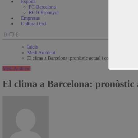
Esports
FC Barcelona
RCD Espanyol
Empresas
Cultura i Oci
Inicio
Medi Ambient
El clima a Barcelona: pronòstic actual i consells útils per
Medi Ambient
El clima a Barcelona: pronòstic a