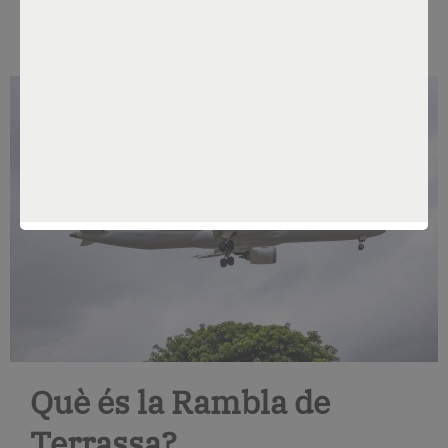
Por
Constanza Sánchez
May 26, 2025
Què és la Rambla de
Terrassa?