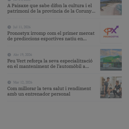
A Paisaxe que sabe difon la cultura i el
patrimoni de la província de la Corunya
a través de la seva gastronomia
Jul 11, 2026
Pronostyx irromp com el primer mercat
de prediccions esportives natiu en
espanyol
Abr 19, 2026
Feu Vert reforça la seva especialització
en el manteniment de l’automòbil a
Barcelona amb serveis de taller i
mecànica avançada
Mar 12, 2026
Com millorar la teva salut i rendiment
amb un entrenador personal