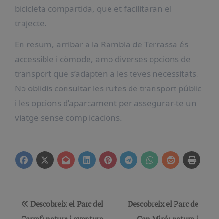
bicicleta compartida, que et facilitaran el
trajecte.
En resum, arribar a la Rambla de Terrassa és
accessible i còmode, amb diverses opcions de
transport que s’adapten a les teves necessitats.
No oblidis consultar les rutes de transport públic
i les opcions d’aparcament per assegurar-te un
viatge sense complicacions.
Navegación
Descobreix el Parc del
Descobreix el Parc de
Garraf: natura i aventura
Can Miró: natura i