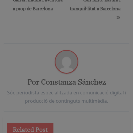
de
a prop de Barcelona
tranquil·litat a Barcelona
entradas
Por
Constanza Sánchez
Sóc periodista especialitzada en comunicació digital i
producció de continguts multimèdia.
Related Post