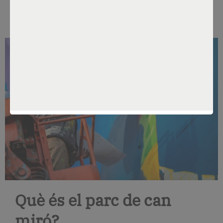
Por
Constanza Sánchez
May 27, 2025
Què és el parc de can
miró?