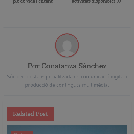
ple de vida i encant
activitats disponibles
entradas
Por
Constanza Sánchez
Sóc periodista especialitzada en comunicació digital i
producció de continguts multimèdia.
Related Post