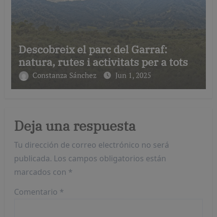
Descobreix el parc del Garraf:
natura, rutes i activitats per a tots
Constanza Sánchez
Jun 1, 2025
Deja una respuesta
Tu dirección de correo electrónico no será
publicada.
Los campos obligatorios están
marcados con
*
Comentario
*