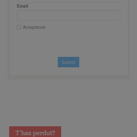
T'has perdut?