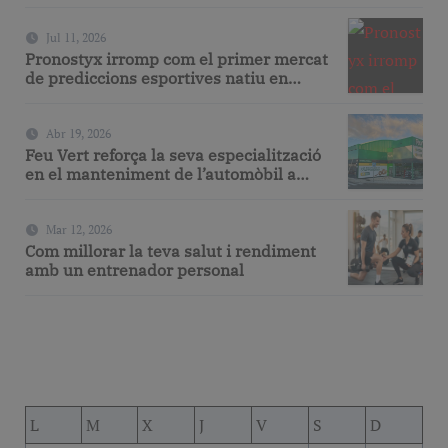
a través de la seva gastronomia
Jul 11, 2026
Pronostyx irromp com el primer mercat
de prediccions esportives natiu en
espanyol
Abr 19, 2026
Feu Vert reforça la seva especialització
en el manteniment de l’automòbil a
Barcelona amb serveis de taller i
mecànica avançada
Mar 12, 2026
Com millorar la teva salut i rendiment
amb un entrenador personal
L
M
X
J
V
S
D