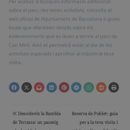
Per acabar, si busques informació addicional
sobre el parc i les seves activitats, consulta el
web oficial de l’Ajuntament de Barcelona o guies
locals que ofereixen detalls sobre els
esdeveniments que es duen a terme al parc de
Can Miró. Això et permetrà estar al dia de les
activitats especials i aprofitar al màxim la teva
visita.
Navegación
Descobreix la Rambla
Reserva de Poblet: guia
de
de Terrassa: un passeig
per a la teva visita i